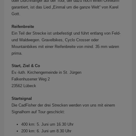
oder Durchhänger auf der Tour, der dazu noch einen Ohrwurm
garantiert, ist das Lied „Einmal um die ganze Welt“ von Karel
Gott.
Reifenbreite
Ein Teil der Strecke ist unbefestigt und führt entlang von Feld-
und Waldwegen. Gravelbikes, Cyclo Crosser oder
Mountainbikes mit einer Reifenbreite von mind. 35 mm wären
prima.
Start, Ziel & Co
Ev.-luth. Kirchengemeinde in St. Jürgen
Falkenhusener Weg 2
23562 Lübeck
Startsignal
Die CadFisher der drei Strecken werden von uns mit einem
Signalhorn auf Tour geschickt:
400 km: 5. Juni um 16.30 Uhr
200 km: 6. Juni um 8.30 Uhr