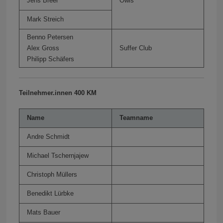
Jens Breer
Owls
Mark Streich
Benno Petersen
Alex Gross
Suffer Club
Philipp Schäfers
Teilnehmer.innen 400 KM
Name
Teamname
Andre Schmidt
Michael Tschernjajew
Christoph Müllers
Benedikt Lürbke
Mats Bauer