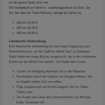
tut der ganze Spaß nicht viel.
Die Startgebühr je Fahrer:in, unabhängig davon ob Solo, 2er,
3er, 4er oder 5er Team-Wertung, beträgt (je Fahrer:in):
100 km 32,50 €
200 km 42,50 €
400 km 69,00 €
Literarische Vorbereitung
Eine literarische Vorbereitung ist eine super Ergänzung zum
Kilometerfressen, um für CadFish „World Tour“ zu trainieren.
Dafür haben wir einige Bücher ausgesucht, die in den schönsten
Ecken auf der World-Tour spielen. Viel Spaß beim Lesen.
Tschik von Wolfgang Herrndorf: Ab in die Walachei
Per Anhalter durch die Galaxis von Douglas Adams: Wo
es hingeht erklärt sich von selber
Pippi Langstrumpf von Astrid Lindgren: Auf ins Takka
Tukka Land
Jim Knopf und Lukas der Lokomotivführer von Michael
Ende: Feuerland ruft