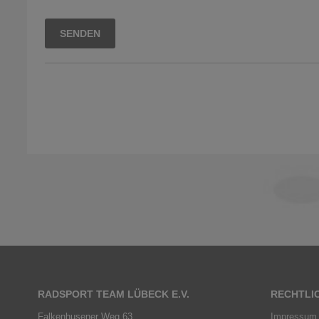
Bitte lasse dieses Feld leer.
RADSPORT TEAM LÜBECK E.V.
RECHTLI
Falkenhusener Weg 63
Impressum