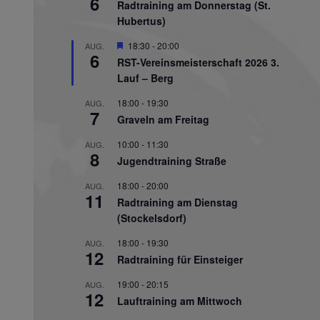
6
Radtraining am Donnerstag (St.
Hubertus)
Hervorgehoben
18:30
-
20:00
AUG.
6
RST-Vereinsmeisterschaft 2026 3.
Lauf – Berg
18:00
-
19:30
AUG.
7
Graveln am Freitag
10:00
-
11:30
AUG.
8
Jugendtraining Straße
18:00
-
20:00
AUG.
11
Radtraining am Dienstag
(Stockelsdorf)
18:00
-
19:30
AUG.
12
Radtraining für Einsteiger
19:00
-
20:15
AUG.
12
Lauftraining am Mittwoch