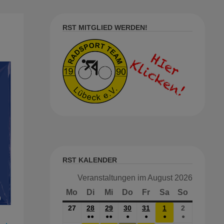
RST MITGLIED WERDEN!
RST KALENDER
Veranstaltungen im August 2026
Mo
Montag
Di
Dienstag
Mi
Mittwoch
Do
Donnerstag
Fr
Freitag
Sa
Samstag
So
Sonntag
27
27.
28
28.
29
29.
30
30.
31
31.
1
1.
2
2.
●●
●●
●
●
●
●
Juli
JULI
JULI
JULI
JULI
AUG.
Aug.