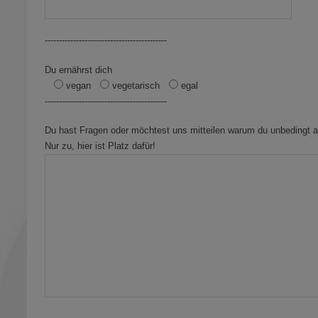
-------------------------------------------
Du ernährst dich
vegan
vegetarisch
egal
-------------------------------------------
Du hast Fragen oder möchtest uns mitteilen warum du unbedingt am
Nur zu, hier ist Platz dafür!