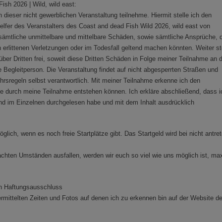
ish 2026 | Wild, wild east:
 dieser nicht gewerblichen Veranstaltung teilnehme. Hiermit stelle ich den
elfer des Veranstalters des Coast and dead Fish Wild 2026, wild east von
sämtliche unmittelbare und mittelbare Schäden, sowie sämtliche Ansprüche, 
n erlittenen Verletzungen oder im Todesfall geltend machen könnten. Weiter st
nüber Dritten frei, soweit diese Dritten Schäden in Folge meiner Teilnahme an 
e Begleitperson. Die Veranstaltung findet auf nicht abgesperrten Straßen und
ehrsregeln selbst verantwortlich. Mit meiner Teilnahme erkenne ich den
ie durch meine Teilnahme entstehen können. Ich erkläre abschließend, dass i
und im Einzelnen durchgelesen habe und mit dem Inhalt ausdrücklich
glich, wenn es noch freie Startplätze gibt. Das Startgeld wird bei nicht antre
achten Umständen ausfallen, werden wir euch so viel wie uns möglich ist, ma
en Haftungsausschluss
rmittelten Zeiten und Fotos auf denen ich zu erkennen bin auf der Website d