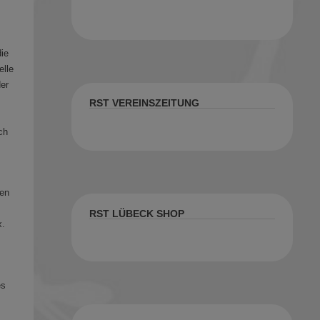
die
elle
der
RST VEREINSZEITUNG
ch
ten
RST LÜBECK SHOP
x.
es