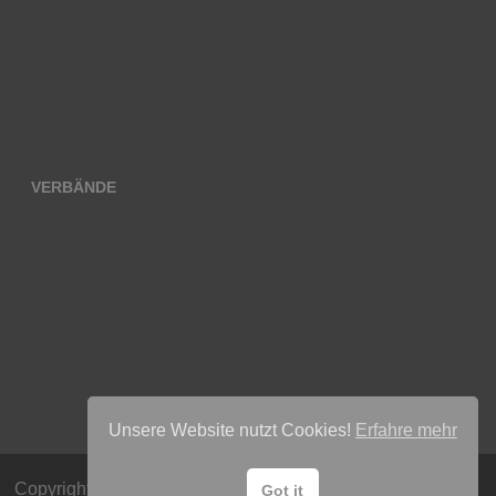
VERBÄNDE
Unsere Website nutzt Cookies!
Erfahre mehr
Copyright © 2026
Radsport Team Lübeck e.V
. Mit Stolz
Got it