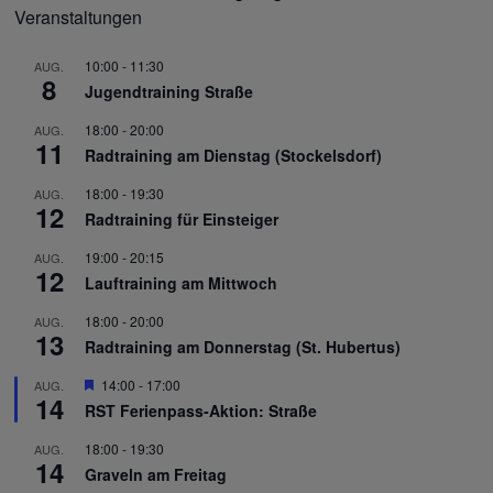
Veranstaltungen
10:00
-
11:30
AUG.
8
Jugendtraining Straße
18:00
-
20:00
AUG.
11
Radtraining am Dienstag (Stockelsdorf)
18:00
-
19:30
AUG.
12
Radtraining für Einsteiger
19:00
-
20:15
AUG.
12
Lauftraining am Mittwoch
18:00
-
20:00
AUG.
13
Radtraining am Donnerstag (St. Hubertus)
Hervorgehoben
14:00
-
17:00
AUG.
14
RST Ferienpass-Aktion: Straße
18:00
-
19:30
AUG.
14
Graveln am Freitag