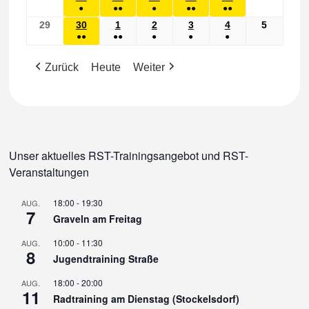
●
●●
●
●●
●●
VERANSTALTUNG)
VERANSTALTUNGEN)
VERANSTALTUNGEN)
VERANSTALTUNGEN)
VERANSTALTUNGEN)
VERANSTALTUN
Juni
JUNI
JUNI
JUNI
JUNI
JUNI
Juni
(1
(2
(1
(2
(2
29
29.
30
30.
1
1.
2
2.
3
3.
4
4.
5
5.
2026
2026
2026
2026
2026
2026
2026
●●
●●
●
●
●
VERANSTALTUNG)
VERANSTALTUNGEN)
VERANSTALTUNG)
VERANSTALTUNGEN)
VERANSTALTUN
Juni
JUNI
JULI
JULI
JULI
JULI
Juli
(2
(3
(1
(1
(1
2026
2026
2026
2026
2026
2026
2026
Zurück
Heute
Weiter
VERANSTALTUNGEN)
VERANSTALTUNGEN)
VERANSTALTUNG)
VERANSTALTUNG)
VERANSTALTUN
Unser aktuelles RST-Trainingsangebot und RST-
Veranstaltungen
18:00
-
19:30
AUG.
7
Graveln am Freitag
10:00
-
11:30
AUG.
8
Jugendtraining Straße
18:00
-
20:00
AUG.
11
Radtraining am Dienstag (Stockelsdorf)