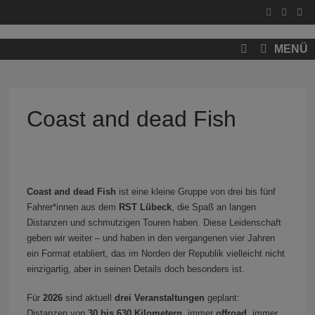
Zum
Inhalt
springen
MENÜ
Coast and dead Fish
Coast and dead Fish
ist eine kleine Gruppe von drei bis fünf
Fahrer*innen aus dem
RST Lübeck
, die Spaß an langen
Distanzen und schmutzigen Touren haben. Diese Leidenschaft
geben wir weiter – und haben in den vergangenen vier Jahren
ein Format etabliert, das im Norden der Republik vielleicht nicht
einzigartig, aber in seinen Details doch besonders ist.
Für
2026
sind aktuell
drei Veranstaltungen
geplant:
Distanzen von
30 bis 630 Kilometern
, immer
offroad
, immer